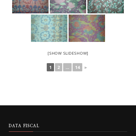
[SHOW SLIDESHOW]
1
2
...
14
►
DATA FISCAL